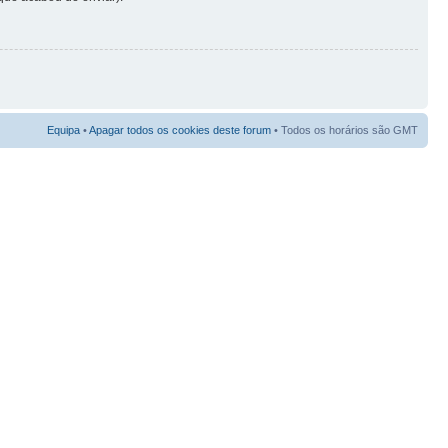
Equipa
•
Apagar todos os cookies deste forum
• Todos os horários são GMT