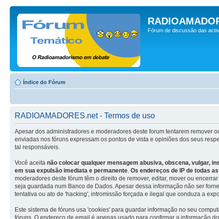
RADIOAMADOR
Fórum de discussão das activ
Índice do Fórum
RADIOAMADORES.net - Termos de uso
Apesar dos administradores e moderadores deste forum tentarem remover ou
enviadas nos fóruns expressam os pontos de vista e opiniões dos seus res
tal responsáveis.
Você aceita
não colocar qualquer mensagem abusiva, obscena, vulgar, insu
em sua expulsão imediata e permanente
.
Os endereços de IP de todas a
moderadores deste fórum têm o direito de remover, editar, mover ou encerra
seja guardada num Banco de Dados. Apesar dessa informação não ser fornec
tentativa ou ato de 'hacking', intromissão forçada e ilegal que conduza a ex
Este sistema de fóruns usa 'cookies' para guardar informação no seu compu
fóruns. O endereço de email é apenas usado para confirmar a informação d