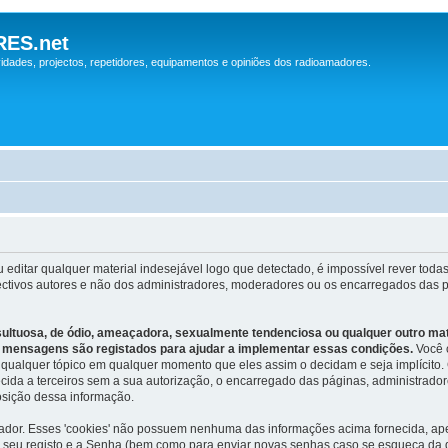
ES.net
idades, projectos, repetidores, equipamentos e opiniões dos radioamadores.
 editar qualquer material indesejável logo que detectado, é impossível rever t
pectivos autores e não dos administradores, moderadores ou os encarregados da
ltuosa, de ódio, ameaçadora, sexualmente tendenciosa ou qualquer outro materi
s mensagens são registados para ajudar a implementar essas condições.
Você 
r qualquer tópico em qualquer momento que eles assim o decidam e seja implícito
ida a terceiros sem a sua autorização, o encarregado das páginas, administrad
posição dessa informação.
tador. Esses 'cookies' não possuem nenhuma das informações acima fornecida, ap
o seu registo e a Senha (bem como para enviar novas senhas caso se esqueça da 