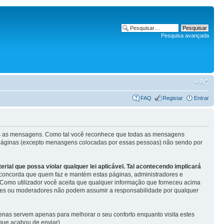
Pesquisa avançada
FAQ
Registar
Entrar
odas as mensagens. Como tal você reconhece que todas as mensagens
s páginas (excepto menasgens colocadas por essas pessoas) não sendo por
al que possa violar qualquer lei aplicável. Tal acontecendo implicará
concorda que quem faz e mantém estas páginas, administradores e
. Como utilizador você aceita que qualquer informação que forneceu acima
ores ou moderadores não podem assumir a responsabilidade por qualquer
enas servem apenas para melhorar o seu conforto enquanto visita estes
que acabou de enviar).