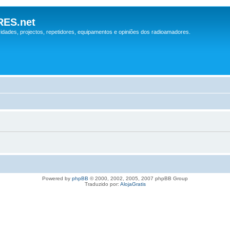
ES.net
idades, projectos, repetidores, equipamentos e opiniões dos radioamadores.
Powered by
phpBB
© 2000, 2002, 2005, 2007 phpBB Group
Traduzido por:
AlojaGratis