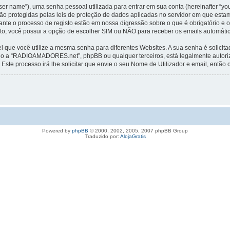
er name”), uma senha pessoal utilizada para entrar em sua conta (hereinafter “you
 protegidas pelas leis de proteção de dados aplicadas no servidor em que estam
 o processo de registo estão em nossa digressão sobre o que é obrigatório e o 
sto, você possui a opção de escolher SIM ou NÃO para receber os emails automáti
 que você utilize a mesma senha para diferentes Websites. A sua senha é solici
ado a “RADIOAMADORES.net”, phpBB ou qualquer terceiros, está legalmente autori
Este processo irá lhe solicitar que envie o seu Nome de Utilizador e email, então 
Powered by
phpBB
© 2000, 2002, 2005, 2007 phpBB Group
Traduzido por:
AlojaGratis