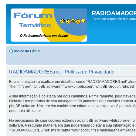
RADIOAMADOR
Fórum de discussão das activ
Índice do Fórum
RADIOAMADORES.net - Política de Privacidade
Esta orientação irá explicar em detalhes como “RADIOAMADORES.net” along c
“them”, “their”, “phpBB software”, “www.phpbb.com”, “phpBB Group”, “phpBB T
A sua informação é coletada por dois caminhos. Primeiramente, pelo nave
Ficheiros temporários de seu navegador. Os primeiros dois cookies contém um 
phpBB software. Um terceiro cookie será criado uma vez que você possuir t
enquanto utilizador.
Nó precisamos de criar cookies externos ao phpBB software whilst browsi
software. A segunda maneira em que poderemos coletar a sua informação é p
“RADIOAMADORES.net” (hereinafter “your account”) e mensagens enviadas por v