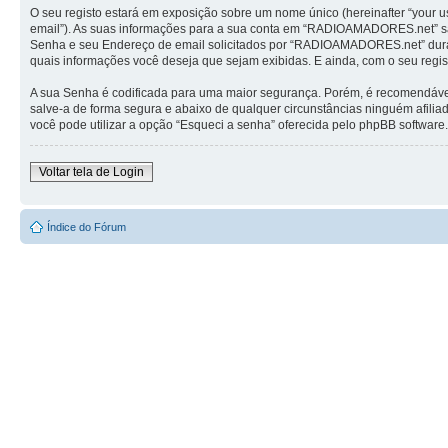
O seu registo estará em exposição sobre um nome único (hereinafter “your us
email”). As suas informações para a sua conta em “RADIOAMADORES.net” são
Senha e seu Endereço de email solicitados por “RADIOAMADORES.net” durante
quais informações você deseja que sejam exibidas. E ainda, com o seu regi
A sua Senha é codificada para uma maior segurança. Porém, é recomendável
salve-a de forma segura e abaixo de qualquer circunstâncias ninguém afili
você pode utilizar a opção “Esqueci a senha” oferecida pelo phpBB software. 
Voltar tela de Login
Índice do Fórum