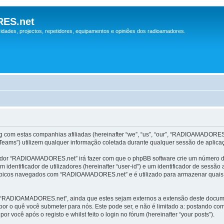
ES.net
idades, projectos, repetidores, equipamentos e opiniões dos radioamadores.
om estas companhias afiliadas (hereinafter “we”, “us”, “our”, “RADIOAMADORES.net
eams”) utilizem qualquer informação coletada durante qualquer sessão de aplicaçõe
gador “RADIOAMADORES.net” irá fazer com que o phpBB software crie um número de
identificador de utilizadores (hereinafter “user-id”) e um identificador de sessã
ópicos navegados com “RADIOAMADORES.net” e é utilizado para armazenar quais tóp
ng “RADIOAMADORES.net”, ainda que estes sejam externos a extensão deste docum
or o quê você submeter para nós. Este pode ser, e não é limitado a: postando com
ocê após o registo e whilst feito o login no fórum (hereinafter “your posts”).