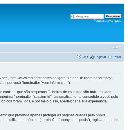
Pesquisa avançada
FAQ
Registar
Entrar
”, “http://www.radioamadores.net/geral”) e phpBB (hereinafter “they”,
s por você (hereinafter “your information”).
 cookies, que são pequenos Ficheiros de texto que são baixados aos
o anônima (hereinafter “session-id”), automaticamente concedido a você pelo
icos foram lidos, e por meio disso, aperfeiçoar a sua experiência
ento que pretende apenas proteger as páginas criadas pelo phpBB
o um utilizador anônimo (hereinafter “anonymous posts”), registando-se em