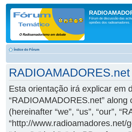
RADIOAMADOR
Fórum de discussão das activ
opiniões dos radioamadores.
Índice do Fórum
RADIOAMADORES.net - P
Esta orientação irá explicar em
“RADIOAMADORES.net” along co
(hereinafter “we”, “us”, “our”
“http://www.radioamadores.net/ge