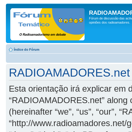
RADIOAMADOR
Fórum de discussão das activ
opiniões dos radioamadores.
Índice do Fórum
RADIOAMADORES.net - P
Esta orientação irá explicar em
“RADIOAMADORES.net” along co
(hereinafter “we”, “us”, “our”
“http://www.radioamadores.net/ge