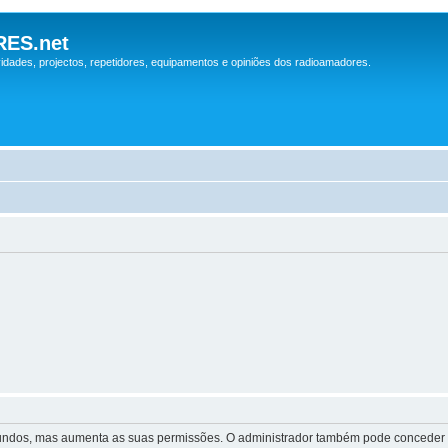
ES.net
idades, projectos, repetidores, equipamentos e opiniões dos radioamadores.
egundos, mas aumenta as suas permissões. O administrador também pode conceder pe