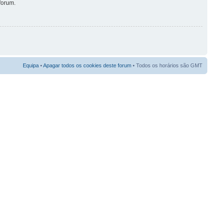
forum.
Equipa
•
Apagar todos os cookies deste forum
• Todos os horários são GMT