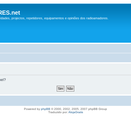
ES.net
idades, projectos, repetidores, equipamentos e opiniões dos radioamadores.
nel?
Powered by
phpBB
© 2000, 2002, 2005, 2007 phpBB Group
Traduzido por:
AlojaGratis