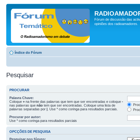
RADIOAMADOR
Fórum de discussão das activ
opiniões dos radioamadores.
Índice do Fórum
Pesquisar
PROCURAR
Palavra Chave:
Coloque
+
na frente das palavras que tem que ser encontradas e coloque
-
Proc
nas palavras que
não
tem que ser encontradas. Coloque uma lista de
palavras separadas por
|
. Use * como coringa para resultados parciais.
Proc
Procurar por autor:
Use * como coringa para resultados parciais
OPCÇÕES DE PESQUISA
Pesquisar nos fóruns: